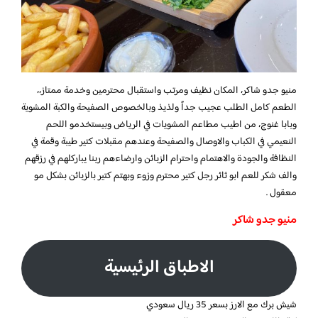
منيو جدو شاكر، المكان نظيف ومرتب واستقبال محترمين وخدمة ممتاز،،
الطعم كامل الطلب عجيب جداً ولذيذ وبالخصوص الصفيحة والكبة المشوية
وبابا غنوج، من اطيب مطاعم المشويات في الرياض وبيستخدمو اللحم
النعيمي في الكباب والاوصال والصفيحة وعندهم مقبلات كتير طيبة وقمة في
النظافة والجودة والاهتمام واحترام الزبائن وارضاءهم ربنا يباركلهم في رزقهم
والف شكر للعم ابو ثائر رجل كتير محترم وزوء وبهتم كتير بالزبائن بشكل مو
معقول .
منيو جدو شاكر
الاطباق الرئيسية
شيش برك مع الارز بسعر 35 ريال سعودي