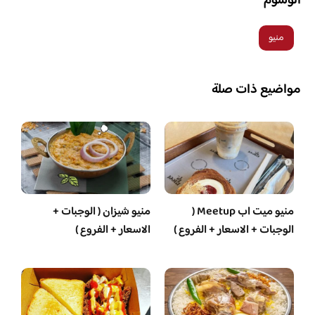
الوسوم
منيو
مواضيع ذات صلة
منيو ميت اب Meetup (
منيو شيزان ( الوجبات +
الوجبات + الاسعار + الفروع )
الاسعار + الفروع )