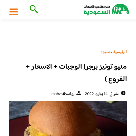
الرئيسية
›
منيو
›
منيو تونيز برجر( الوجبات + الاسعار +
الفروع )
نشر في: 14 يوليو، 2022
بواسطة:
maha