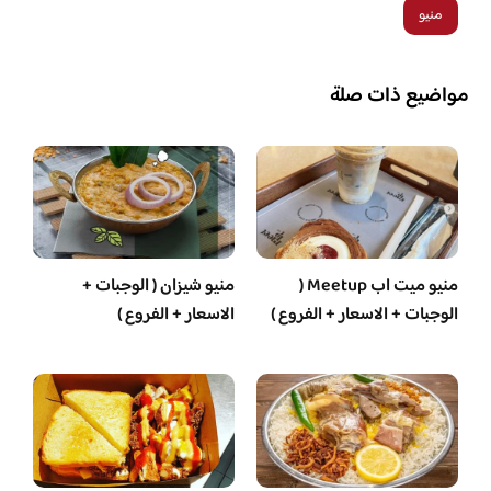
منيو
مواضيع ذات صلة
منيو ميت اب Meetup (
منيو شيزان ( الوجبات +
الوجبات + الاسعار + الفروع )
الاسعار + الفروع )