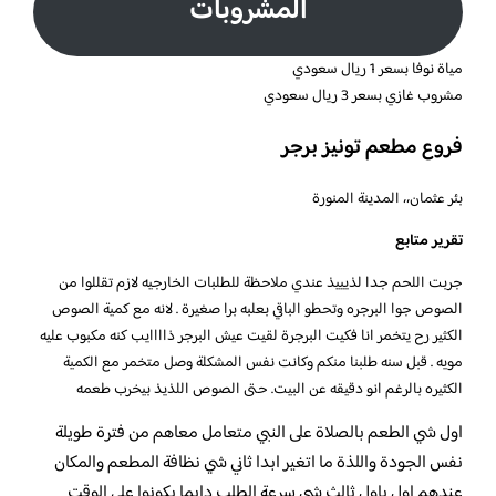
المشروبات
مياة نوفا بسعر 1 ريال سعودي
مشروب غازي بسعر 3 ريال سعودي
فروع مطعم تونيز برجر
بئر عثمان،، المدينة المنورة
تقرير متابع
جربت اللحم جدا لذيييذ عندي ملاحظة للطلبات الخارجيه لازم تقللوا من
الصوص جوا البرجره وتحطو الباقي بعلبه برا صغيرة . لانه مع كمية الصوص
الكثير رح يتخمر انا فكيت البرجرة لقيت عيش البرجر ذاااايب كنه مكبوب عليه
مويه . قبل سنه طلبنا منكم وكانت نفس المشكلة وصل متخمر مع الكمية
الكثيره بالرغم انو دقيقه عن البيت. حتى الصوص اللذيذ بيخرب طعمه
اول شي الطعم بالصلاة على النبي متعامل معاهم من فترة طويلة
نفس الجودة واللذة ما اتغير ابدا ثاني شي نظافة المطعم والمكان
عندهم اول باول ثالث شي سرعة الطلب دايما يكونوا على الوقت