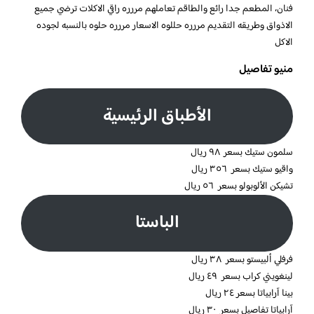
فنان، المطعم جدا رائع والطاقم تعاملهم مررره راقي الاكلات ترضي جميع
الاذواق وطريقه التقديم مررره حللوه الاسعار مررره حلوه بالنسبه لجوده
الاكل
منيو تفاصيل
الأطباق الرئيسية
سلمون ستيك بسعر ٩٨ ريال
واقيو ستيك بسعر ٣٥٦ ريال
تشيكن الألوبولو بسعر ٥٦ ريال
الباستا
فرفلي ألبيستو بسعر ٣٨ ريال
لينغويني كراب بسعر ٤٩ ريال
بينا آرابياتا بسعر ٢٤ ريال
آرابياتا تفاصيل بسعر ٣٠ ريال