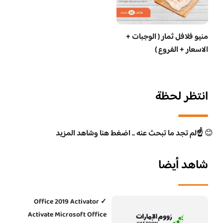
منيو فلافل ثمار ( الوجبات +
الاسعار + الفروع )
انتظر لحظة
😊
☝️لم تجد ما تبحث عنه .. اضغط هنا وشاهد المزيد
شاهد أيضا
Office 2019 Activator ✓
Activate Microsoft Office