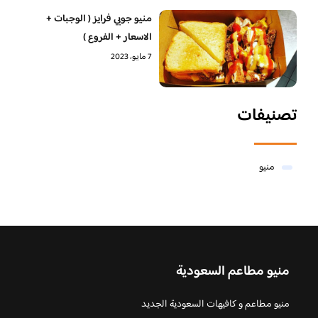
منيو جوبي فرايز ( الوجبات +
الاسعار + الفروع )
7 مايو، 2023
تصنيفات
منيو
منيو مطاعم السعودية
منيو مطاعم و كافيهات السعودية الجديد