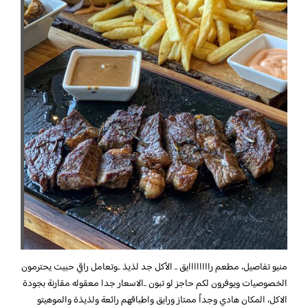
منيو تفاصيل، مطعم راااااااايق .. الأكل جد لذيذ ..وتعامل راقي حبيت يحترمون
الخصوصيات ويوفرون لكم حاجز لو تبون ..الاسعار جدا معقوله مقارنة بجودة
الاكل، المكان هادي وجداً ممتاز ورايق واطباقهم رائعة ولذيذة والموهيتو