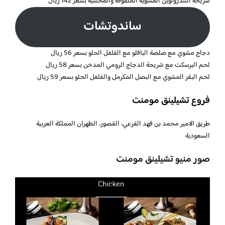
شريحة التندرولوين المشوية الملفوفة والمحشية بسعر 142 ريال
ساندوتشات
دجاج مشوي مع صلصة البافلو مع الفلفل الحلو بسعر 56 ريال
لحم البرسكت مع شريحة الدجاج الرومي المدخن بسعر 58 ريال
لحم البقر المشوي مع البصل المكرمل والفلفل الحلو بسعر 59 ريال
فروع تشيلينق مومنت
طريق الامير محمد بن فهد الفرعي، القصور، الظهران المملكة العربية
السعودية
صور منيو تشيلينق مومنت