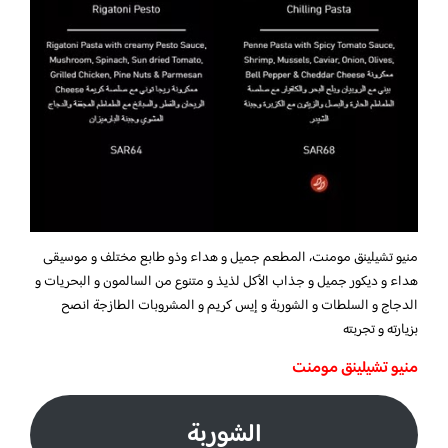
منيو تشيلينق مومنت، المطعم جميل و هداء وذو طابع مختلف و موسيقى
هداء و ديكور جميل و جذاب الأكل لذيذ و متنوع من السالمون و البحريات و
الدجاج و السلطات و الشوربة و إيس كريم و المشروبات الطازجة انصح
بزيارته و تجربته
منيو تشيلينق مومنت
الشوربة