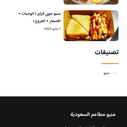
منيو جوبي فرايز ( الوجبات +
الاسعار + الفروع )
7 مايو، 2023
تصنيفات
منيو
منيو مطاعم السعودية