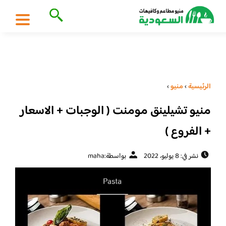
الرئيسية
›
منيو
›
منيو تشيلينق مومنت ( الوجبات + الاسعار
+ الفروع )
نشر في: 8 يوليو، 2022
بواسطة:
maha