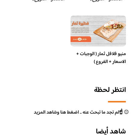
منيو فلافل ثمار ( الوجبات +
الاسعار + الفروع )
انتظر لحظة
😊
☝️لم تجد ما تبحث عنه .. اضغط هنا وشاهد المزيد
شاهد أيضا