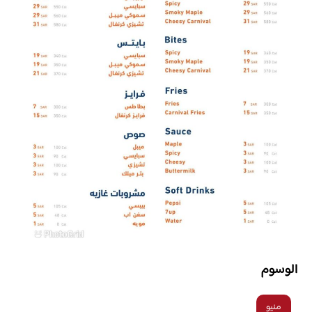
الوسوم
منيو