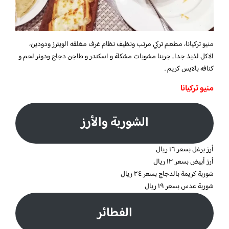
منيو تركيانا، مطعم تركي مرتب ونظيف نظام غرف مغلقه الويترز ودودين،
الاكل لذيذ جدا.. جربنا مشويات مشكلة و اسكندر و طاجن دجاج ودونر لحم و
كنافه بالايس كريم .
منيو تركيانا
الشوربة والأرز
أرز برغل بسعر ١٦ ريال
أرز أبيض بسعر ١٣ ريال
شوربة كريمة بالدجاج بسعر ٢٤ ريال
شوربة عدس بسعر ١٩ ريال
الفطائر