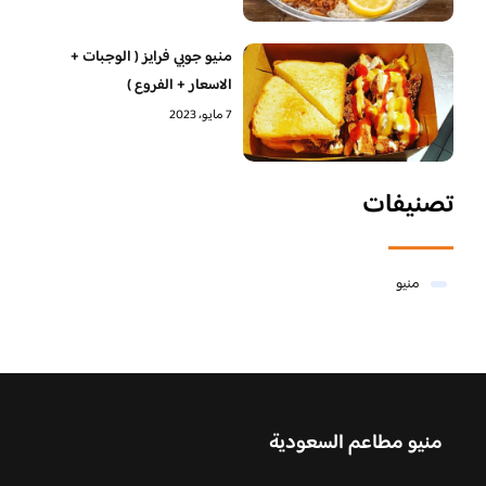
منيو جوبي فرايز ( الوجبات +
الاسعار + الفروع )
7 مايو، 2023
تصنيفات
منيو
منيو مطاعم السعودية