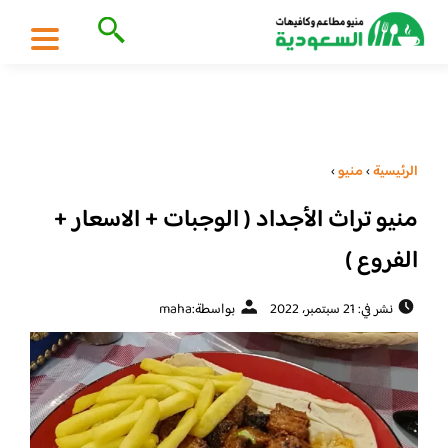
الرئيسية
›
منيو
›
منيو تراث الأجداد ( الوجبات + الاسعار +
الفروع )
نشر في: 21 سبتمبر، 2022
بواسطة:
maha