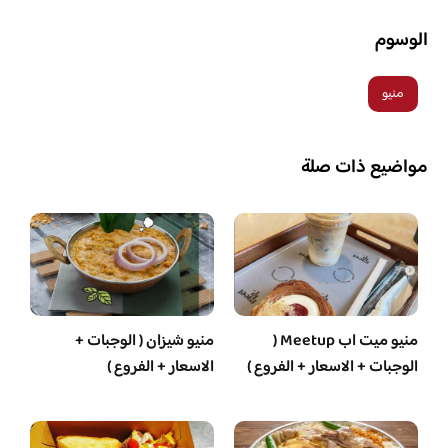
الوسوم
منيو
مواضيع ذات صلة
منيو ميت اب Meetup (
منيو شيزان ( الوجبات +
الوجبات + الاسعار + الفروع )
الاسعار + الفروع )