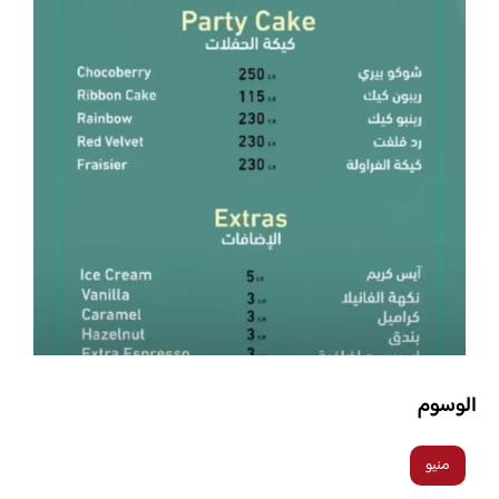
الوسوم
منيو