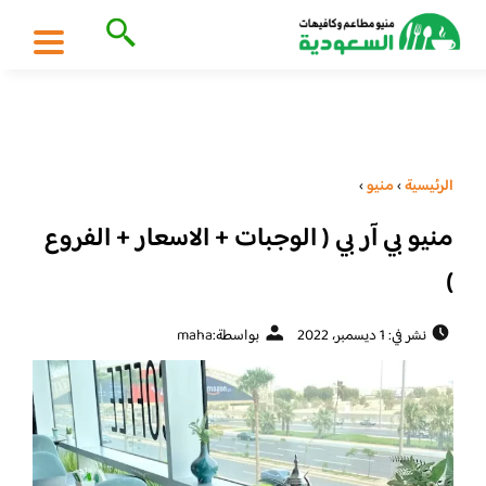
الرئيسية
›
منيو
›
منيو بي آر بي ( الوجبات + الاسعار + الفروع
)
نشر في: 1 ديسمبر، 2022
بواسطة:
maha