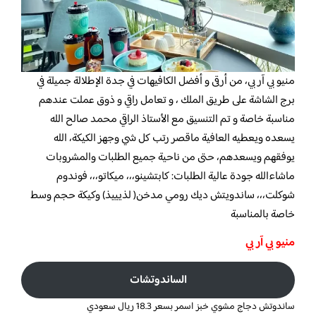
منيو بي آر بي، من أرقى و أفضل الكافيهات في جدة الإطلالة جميلة في
برج الشاشة على طريق الملك ، و تعامل راقي و ذوق عملت عندهم
مناسبة خاصة و تم التنسيق مع الأستاذ الراقي محمد صالح الله
يسعده ويعطيه العافية ماقصر رتب كل شي وجهز الكيكة، الله
يوفقهم ويسعدهم، حتى من ناحية جميع الطلبات والمشروبات
ماشاءالله جودة عالية الطلبات: كابتشينو،،، ميكاتو،،، فوندوم
شوكلت،،، ساندويتش ديك رومي مدخن( لذيييذ) وكيكة حجم وسط
خاصة بالمناسبة
منيو بي آر بي
الساندوتشات
ساندوتش دجاج مشوي خبز اسمر بسعر 18.3 ريال سعودي