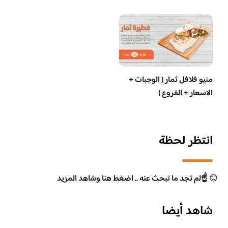
منيو فلافل ثمار ( الوجبات +
الاسعار + الفروع )
انتظر لحظة
😊
☝️لم تجد ما تبحث عنه .. اضغط هنا وشاهد المزيد
شاهد أيضا