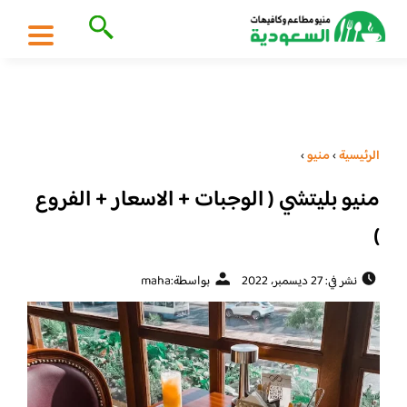
الرئيسية
›
منيو
›
منيو بليتشي ( الوجبات + الاسعار + الفروع
)
نشر في: 27 ديسمبر، 2022
بواسطة:
maha