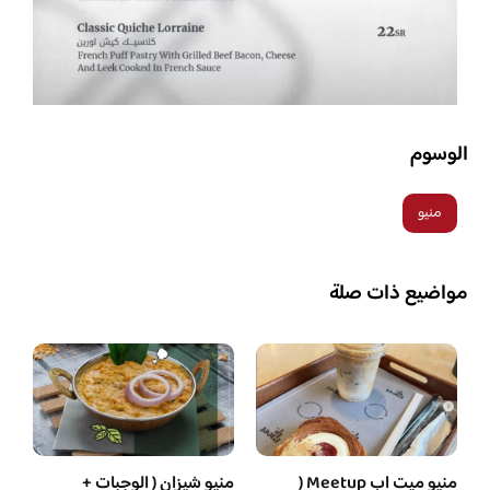
الوسوم
منيو
مواضيع ذات صلة
منيو ميت اب Meetup (
منيو شيزان ( الوجبات +