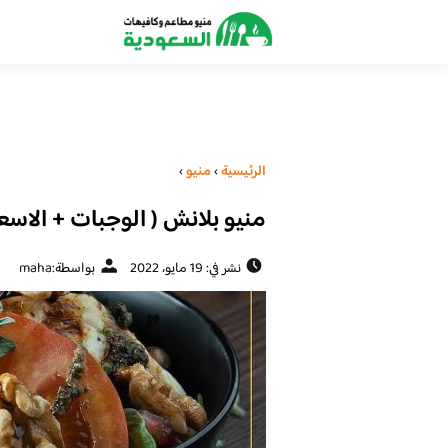
الرئيسية
›
منيو
›
منيو بلانش ( الوجبات + الاسعا
نشر في: 19 مايو، 2022
بواسطة:
maha