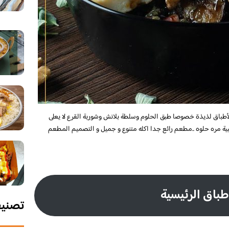
لأطباق لذيذة خصوصا طبق الحلوم وسلطة بلانش وشوربة القرع لا يعلى
ية مره حلوه ..مطعم رائع جدا اكله متنوع و جميل و التصميم المطعم
طباق الرئيسية
تصني