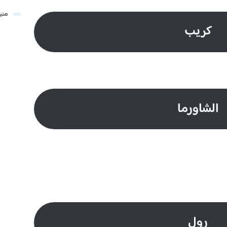
مني
كريب
الشاورما
رول