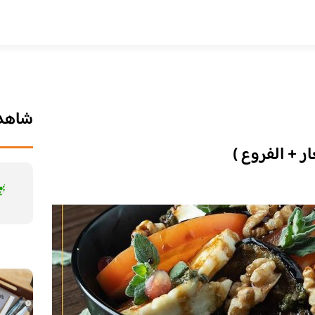
شاهد 
ر + الفروع )