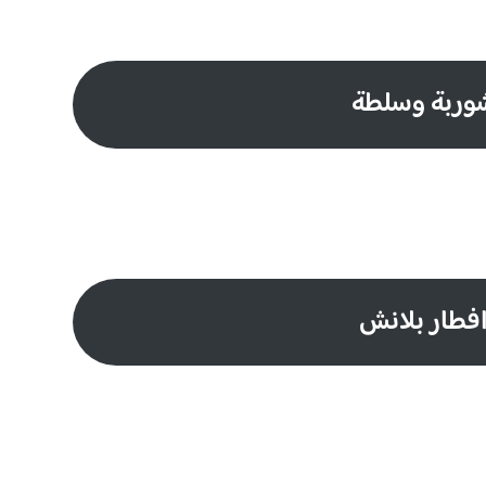
وربة وسلطة
فطار بلانش