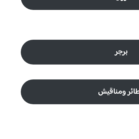
برجر
ائر ومناقيش