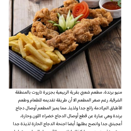
منيو برندة،
مطعم شعبي بقرية الربيعية بجزيرة تاروت بالمنطقة
الشرقية. رغم صغر المطعم الا أن طريقة تقديمه للطعام وطعم
الأطباق الم٤دمة رائع جدا ولذيذ. مما يميز المطعم أوصال دجاج
برندة وهي عبارة عن قطع أوصال الدجاج خضراء اللون وحارة،
أعجبتني جدا وانصح بطلبها. أيضا اجنحة الدجاج الحارة لذيذة جدا