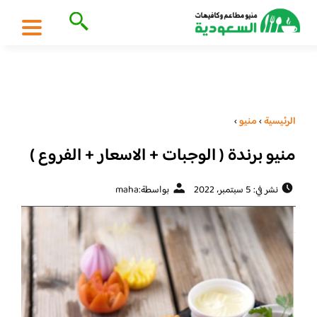
الرئيسية
›
منيو
›
منيو برندة ( الوجبات + الاسعار + الفروع )
نشر في: 5 سبتمبر، 2022
بواسطة:
maha