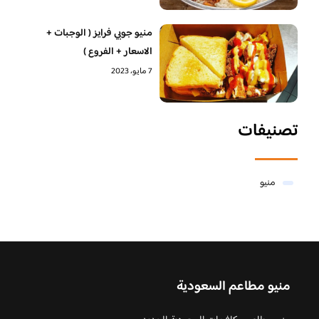
منيو جوبي فرايز ( الوجبات +
الاسعار + الفروع )
7 مايو، 2023
تصنيفات
منيو
منيو مطاعم السعودية