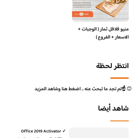
منيو فلافل ثمار ( الوجبات +
الاسعار + الفروع )
انتظر لحظة
😊
☝️لم تجد ما تبحث عنه .. اضغط هنا وشاهد المزيد
شاهد أيضا
Office 2019 Activator ✓