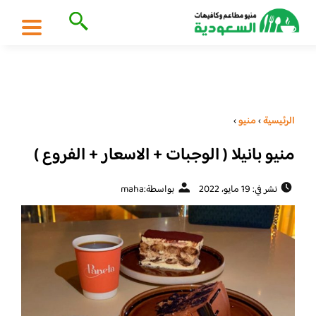
الرئيسية
›
منيو
›
منيو بانيلا ( الوجبات + الاسعار + الفروع )
نشر في: 19 مايو، 2022
بواسطة:
maha