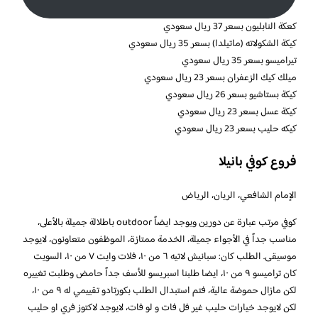
كعكة النابليون بسعر 37 ريال سعودي
كيكة الشكولاته (ماتيلدا) بسعر 35 ريال سعودي
تيراميسو بسعر 35 ريال سعودي
ميلك كيك الزعفران بسعر 23 ريال سعودي
كيكة بستاشيو بسعر 26 ريال سعودي
كيكة عسل بسعر 23 ريال سعودي
كيكه حليب بسعر 23 ريال سعودي
فروع كوفي بانيلا
الإمام الشافعي، الريان، الرياض
كوفي مرتب عبارة عن دورين ويوجد ايضاً outdoor باطلالة جميلة بالأعلى،
مناسب جداً في الأجواء جميلة، الخدمة ممتازة، الموظفون متعاونون، لايوجد
موسيقى. الطلب كان: سبانيش لاتيه ٦ من ١٠، فلات وايت ٧ من ١٠، السويت
كان تراميسو ٩ من ١٠، ايضا طلبنا اسبريسو للأسف جداً حامض وطلبت تغييره
لكن مازال حموضة عالية، فتم استبدال الطلب بكورتادو تقييمي له ٩ من ١٠،
لكن لايوجد خيارات حليب غير فل فات و لو فات، لايوجد لاكتوز فري او حليب