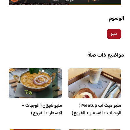
الوسوم
منيو
مواضيع ذات صلة
منيو ميت اب Meetup (
منيو شيزان ( الوجبات +
الوجبات + الاسعار + الفروع )
الاسعار + الفروع )