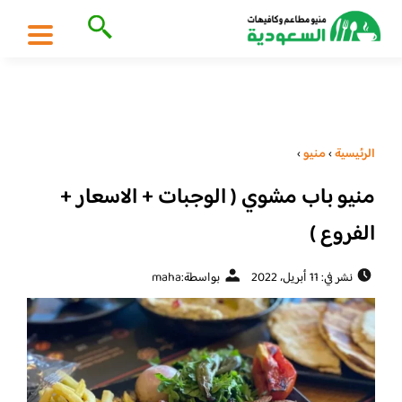
الرئيسية
›
منيو
›
منيو باب مشوي ( الوجبات + الاسعار +
الفروع )
نشر في: 11 أبريل، 2022
بواسطة:
maha