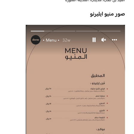
اسيد بن كعب، مذينب، المدينة المنورة
صور منيو ايليرنو