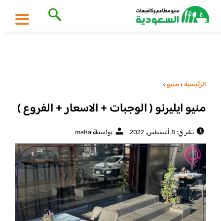
الرئيسية
›
منيو
›
منيو ايليرنو ( الوجبات + الاسعار + الفروع )
نشر في: 8 أغسطس، 2022
بواسطة:
maha