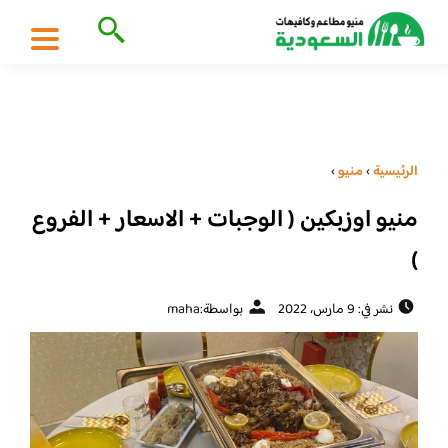
الرئيسية
›
منيو
›
منيو اوزبكين ( الوجبات + الاسعار + الفروع
)
نشر في: 9 مارس، 2022
بواسطة:
maha