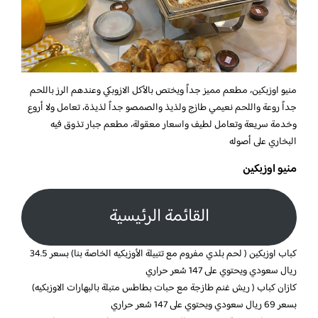
منيو اوزبكين، مطعم مميز جداً ويختص بالأكل الازوبكي وعندهم الرز باللحم
جداً روعة واللحم نعيمي طازج ولذيذ والصمصو جداً لذيذة، تعامل ولا أروع
وخدمة سريعة وتعامل لطيف واسعار معقولة، مطعم جبار تذوق فيه
البخاري على أصوله
منيو اوزبكين
القائمة الرئيسية
كباب اوزبكين ( لحم بلدي مفروم مع تتبيلة الأوزبكيه الخاصة بنا) بسعر 34.5
ريال سعودي ويحتوي على 147 سُعر حراري
كازان كباب ( ريش غنم طازجة مع حبات بطاطس متبلة بالبهارات الاوزبكيه)
بسعر 69 ريال سعودي ويحتوي على 147 سُعر حراري