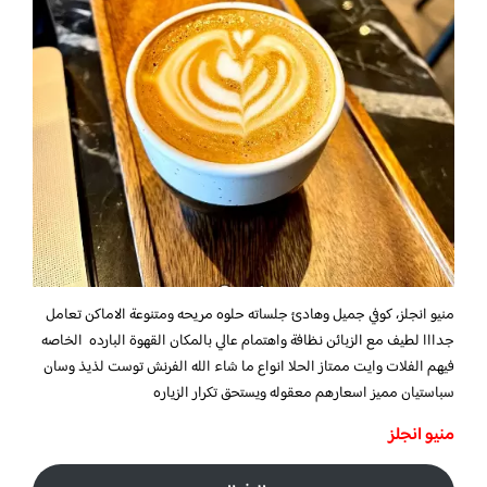
منيو انجلز، كوفي جميل وهادئ جلساته حلوه مريحه ومتنوعة الاماكن تعامل
جدااا لطيف مع الزبائن نظافة واهتمام عالي بالمكان القهوة البارده الخاصه
فيهم الفلات وايت ممتاز الحلا انواع ما شاء الله الفرنش توست لذيذ وسان
سباستيان مميز اسعارهم معقوله ويستحق تكرار الزياره
منيو انجلز