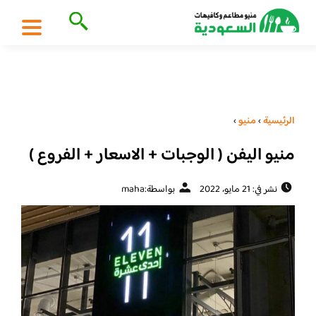
الرئيسية
›
منيو
›
منيو اليفن ( الوجبات + الاسعار + الفروع )
نشر في: 21 مايو، 2022
بواسطة:
maha