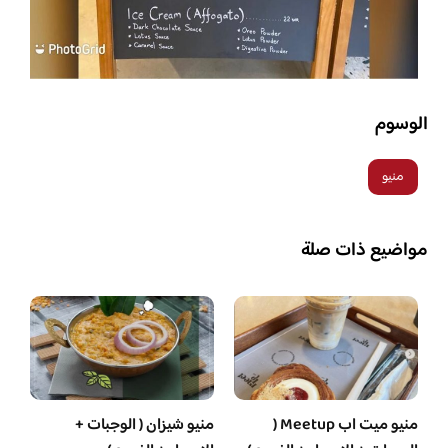
الوسوم
منيو
مواضيع ذات صلة
منيو ميت اب Meetup (
منيو شيزان ( الوجبات +