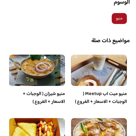
الوسوم
منيو
مواضيع ذات صلة
منيو ميت اب Meetup (
منيو شيزان ( الوجبات +
الوجبات + الاسعار + الفروع )
الاسعار + الفروع )