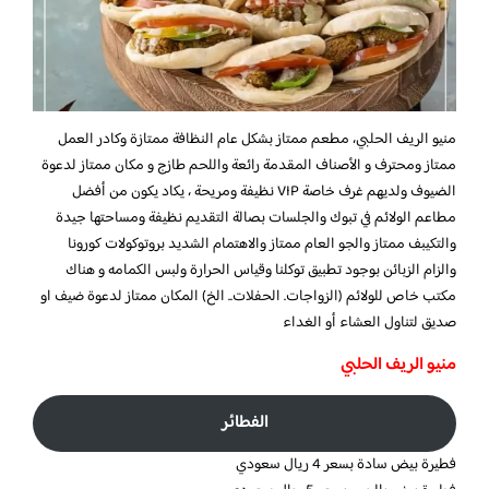
منيو الريف الحلبي،
مطعم ممتاز بشكل عام النظافة ممتازة وكادر العمل
ممتاز ومحترف و الأصناف المقدمة رائعة واللحم طازج و مكان ممتاز لدعوة
الضيوف ولديهم غرف خاصة VIP نظيفة ومريحة ، يكاد يكون من أفضل
مطاعم الولائم في تبوك والجلسات بصالة التقديم نظيفة ومساحتها جيدة
والتكيبف ممتاز والجو العام ممتاز والاهتمام الشديد بروتوكولات كورونا
والزام الزبائن بوجود تطبيق توكلنا وقياس الحرارة ولبس الكمامه و هناك
مكتب خاص للولائم (الزواجات. الحفلات.. الخ) المكان ممتاز لدعوة ضيف او
صديق لتناول العشاء أو الغداء
منيو الريف الحلبي
الفطائر
فطيرة بيض سادة بسعر 4 ريال سعودي