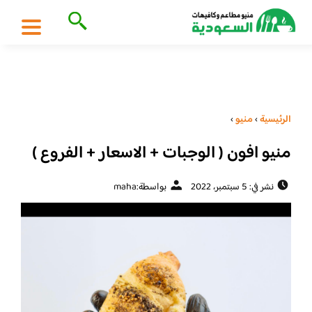
الرئيسية
›
منيو
›
منيو افون ( الوجبات + الاسعار + الفروع )
نشر في: 5 سبتمبر، 2022
بواسطة:
maha