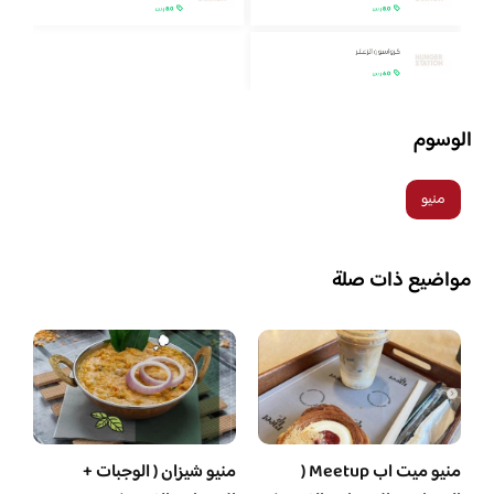
الوسوم
منيو
مواضيع ذات صلة
منيو ميت اب Meetup (
منيو شيزان ( الوجبات +