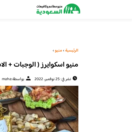
الرئيسية
›
منيو
›
منيو اسكوايرز ( الوجبات + الا
نشر في: 25 نوفمبر، 2022
بواسطة:
maha