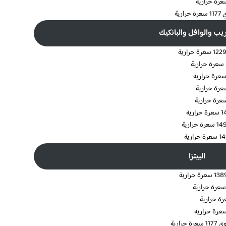
ريب والوافل والبانكيك
البيتزا