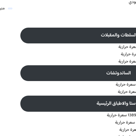
مني
لسلطات والمقبلات
الساندوتشات
استا والاطباق الرئيسية