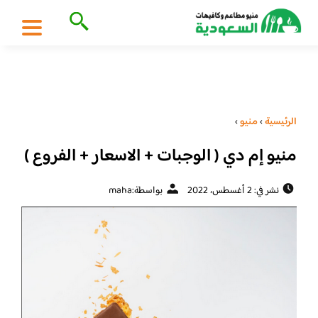
الرئيسية
›
منيو
›
منيو إم دي ( الوجبات + الاسعار + الفروع )
نشر في: 2 أغسطس، 2022
بواسطة:
maha