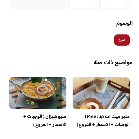
الوسوم
منيو
مواضيع ذات صلة
منيو ميت اب Meetup (
منيو شيزان ( الوجبات +
الوجبات + الاسعار + الفروع )
الاسعار + الفروع )