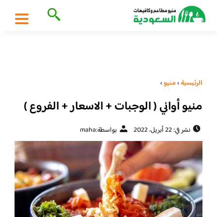
الرئيسية
›
منيو
›
منيو أواني ( الوجبات + الاسعار + الفروع )
نشر في: 22 أبريل، 2022
بواسطة:
maha